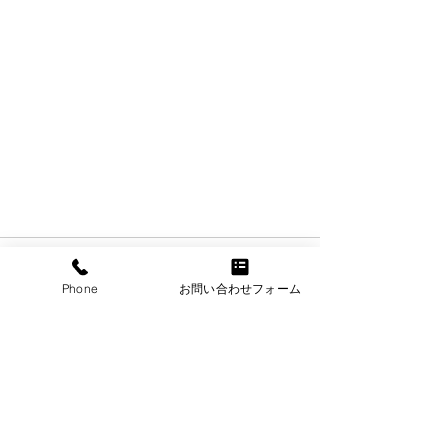
お知らせ①
コメント
お知らせ①
Phone
お問い合わせフォーム
コメントを追加…
​トータルセキュリティー